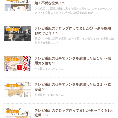
始！不穏な空気！〜
入社式後、2週間の研修に入った新入社員たち。エディターアシス
タントを目指してテロップ作成の練習を始めるが…？
テレビ番組のテロップ作ってました① 〜新卒採用
過去話
おめでとう！〜
就活中、一社の採用を獲得したパピ田。その会社はテレビ番組の編
集をする会社で…？
テレビ番組の仕事でメンタル崩壊した話１８ 〜信
過去話
用ガタ落ち〜
パピ田のミスのせいで…
テレビ番組の仕事でメンタル崩壊した話２１ 〜飲
過去話
み会〜
作業終わりの飲み会で…
テレビ番組のテロップ作ってました④ 〜早くも1人
過去話
退職！〜