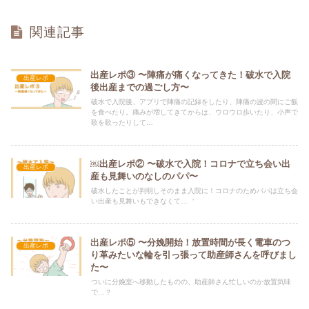
関連記事
出産レポ③ 〜陣痛が痛くなってきた！破水で入院
出産レポ
後出産までの過ごし方〜
破水で入院後、アプリで陣痛の記録をしたり、陣痛の波の間にご飯
を食べたり。痛みが増してきてからは、ウロウロ歩いたり、小声で
歌を歌ったりして…
￼出産レポ② 〜破水で入院！コロナで立ち会い出
出産レポ
産も見舞いのなしのパパ〜
破水したことが判明しそのまま入院に！コロナのためパパは立ち会
い出産も見舞いもできなくて… ＇
出産レポ⑤ 〜分娩開始！放置時間が長く電車のつ
出産レポ
り革みたいな輪を引っ張って助産師さんを呼びまし
た〜
ついに分娩室へ移動したものの、助産師さん忙しいのか放置気味
で…？