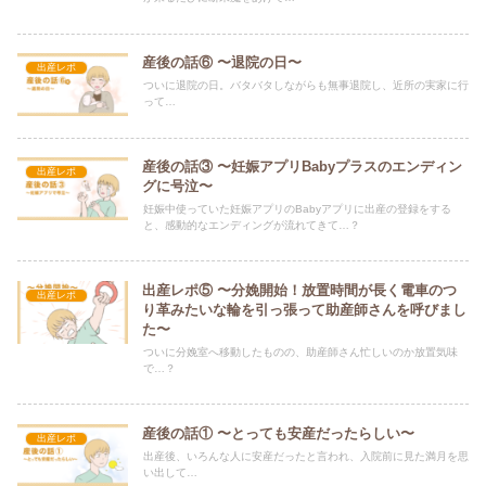
産後の話⑥ 〜退院の日〜
出産レポ
ついに退院の日。バタバタしながらも無事退院し、近所の実家に行
って…
産後の話③ 〜妊娠アプリBabyプラスのエンディン
出産レポ
グに号泣〜
妊娠中使っていた妊娠アプリのBabyアプリに出産の登録をする
と、感動的なエンディングが流れてきて…？
出産レポ⑤ 〜分娩開始！放置時間が長く電車のつ
出産レポ
り革みたいな輪を引っ張って助産師さんを呼びまし
た〜
ついに分娩室へ移動したものの、助産師さん忙しいのか放置気味
で…？
産後の話① 〜とっても安産だったらしい〜
出産レポ
出産後、いろんな人に安産だったと言われ、入院前に見た満月を思
い出して…