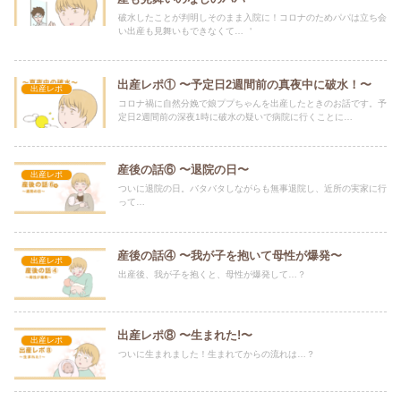
破水したことが判明しそのまま入院に！コロナのためパパは立ち会
い出産も見舞いもできなくて… ＇
出産レポ① 〜予定日2週間前の真夜中に破水！〜
出産レポ
コロナ禍に自然分娩で娘ププちゃんを出産したときのお話です。予
定日2週間前の深夜1時に破水の疑いで病院に行くことに…
産後の話⑥ 〜退院の日〜
出産レポ
ついに退院の日。バタバタしながらも無事退院し、近所の実家に行
って…
産後の話④ 〜我が子を抱いて母性が爆発〜
出産レポ
出産後、我が子を抱くと、母性が爆発して…？
出産レポ⑧ 〜生まれた!〜
出産レポ
ついに生まれました！生まれてからの流れは…？